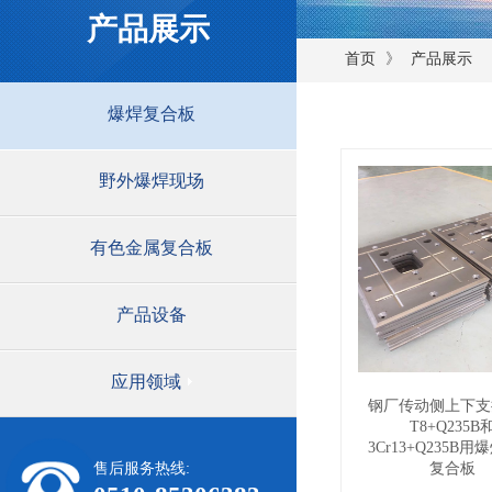
产品展示
》
首页
产品展示
爆焊复合板
野外爆焊现场
有色金属复合板
产品设备
应用领域
钢厂传动侧上下支
T8+Q235B
3Cr13+Q235B
售后服务热线:
复合板