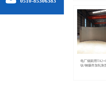
0510-85306383
电厂烟囱用TA2+Q
钛/钢爆炸加轧制